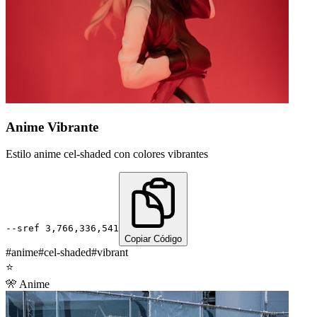
Anime Vibrante
Estilo anime cel-shaded con colores vibrantes
--sref
3,766,336,541
Copiar Código
#
anime
#
cel-shaded
#
vibrant
⭐
🎌
Anime