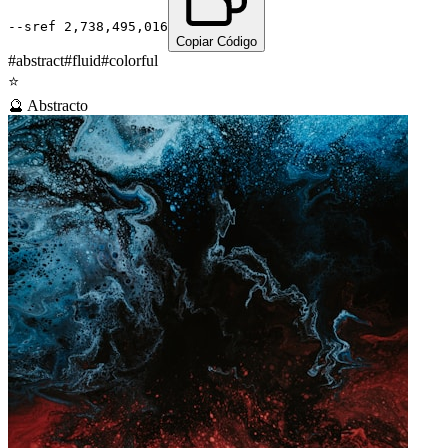
--sref
2,738,495,016
Copiar Código
#
abstract
#
fluid
#
colorful
⭐
🔮
Abstracto