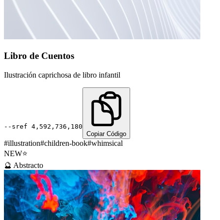
Libro de Cuentos
Ilustración caprichosa de libro infantil
--sref
4,592,736,180
Copiar Código
#
illustration
#
children-book
#
whimsical
NEW
⭐
🔮
Abstracto