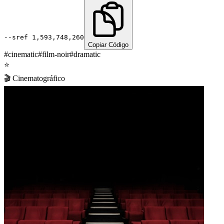
--sref
1,593,748,260
Copiar Código
#
cinematic
#
film-noir
#
dramatic
⭐
🎬
Cinematográfico