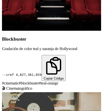
Blockbuster
Gradación de color teal y naranja de Hollywood
--sref
4,827,361,059
Copiar Código
#
cinematic
#
blockbuster
#
teal-orange
🎬
Cinematográfico