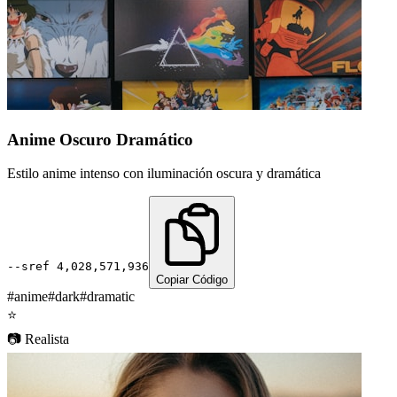
Anime Oscuro Dramático
Estilo anime intenso con iluminación oscura y dramática
--sref
4,028,571,936
Copiar Código
#
anime
#
dark
#
dramatic
⭐
📷
Realista