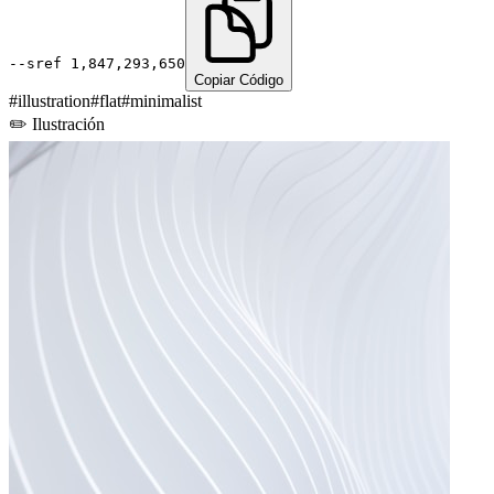
--sref
1,847,293,650
Copiar Código
#
illustration
#
flat
#
minimalist
✏️
Ilustración