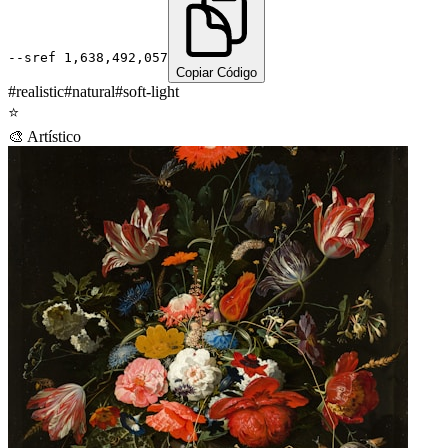
--sref
1,638,492,057
Copiar Código
#
realistic
#
natural
#
soft-light
⭐
🎨
Artístico