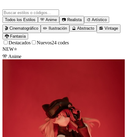
Todos los Estilos
🎌
Anime
📷
Realista
🎨
Artístico
🎬
Cinematográfico
✏️
Ilustración
🔮
Abstracto
📻
Vintage
🐉
Fantasía
Destacados
Nuevos
24
codes
NEW
⭐
🎌
Anime