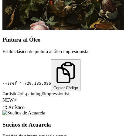
Pintura al Óleo
Estilo clásico de pintura al óleo impresionista
--sref
4,729,185,036
Copiar Código
#
artistic
#
oil-painting
#
impressionist
NEW
⭐
🎨
Artístico
Sueños de Acuarela