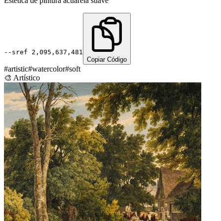
Estética de pintura acuarela suave
--sref
2,095,637,481
Copiar Código
#
artistic
#
watercolor
#
soft
🎨
Artístico