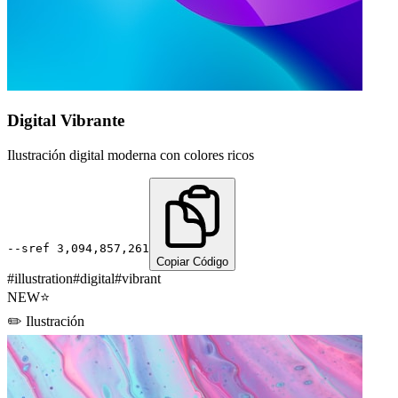
Digital Vibrante
Ilustración digital moderna con colores ricos
--sref
3,094,857,261
Copiar Código
#
illustration
#
digital
#
vibrant
NEW
⭐
✏️
Ilustración