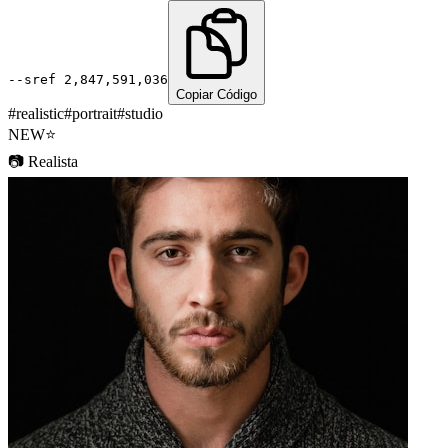
--sref
2,847,591,036
Copiar Código
#
realistic
#
portrait
#
studio
NEW
⭐
📷
Realista