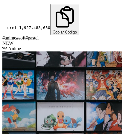
--sref
1,927,483,650
Copiar Código
#
anime
#
soft
#
pastel
NEW
🎌
Anime