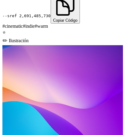
--sref
2,691,485,730
Copiar Código
#
cinematic
#
indie
#
warm
⭐
✏️
Ilustración