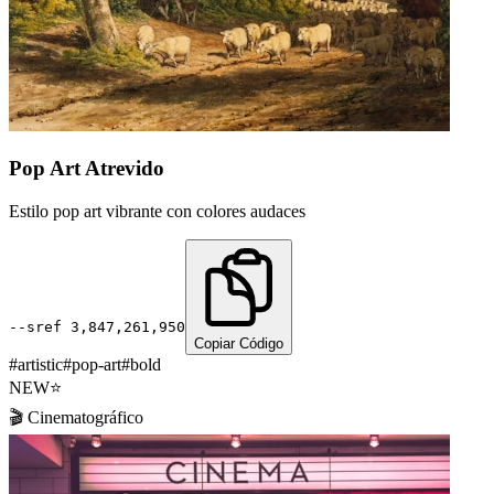
Pop Art Atrevido
Estilo pop art vibrante con colores audaces
--sref
3,847,261,950
Copiar Código
#
artistic
#
pop-art
#
bold
NEW
⭐
🎬
Cinematográfico