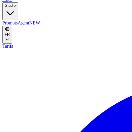
Studio
Prompts
Agent
NEW
FR
Tarifs