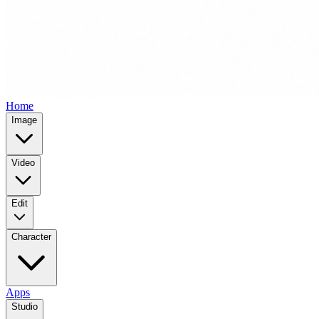
Home
Image
Video
Edit
Character
Apps
Studio