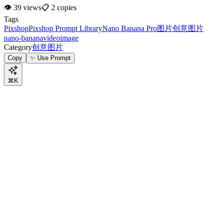
👁
39
views
📋
2
copies
Tags
Pixshop
Pixshop Prompt Library
Nano Banana Pro
图片
创意图片
nano-banana
video
image
Category
创意图片
Copy
✨ Use Prompt
⌘K