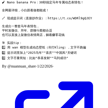
🧨 Nano banana Pro：30秒搞定马年专属动态表情包！

全网最详细，小白跟着做都能成！

🔗 现成提示词（直接抄作业）：https://t.co/WDRl9gQJEY

生成出一整套马年表情包，

平时发微信、拜年、群聊斗图都合适

也可以直接上架微信表情商店，躺着赚零花钱

🎯 实战tip：

1️⃣ 用 wan 模型生成动态壁纸（吊打Kling），文字不跑偏

2️⃣ 提示词里加上"2025马年""喜庆""中国风"关键词

3️⃣ 文字尽量简短：比如"恭喜发财""马到成功"
By
@nuannuan_share
·
1/22/2026
·