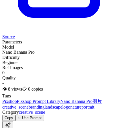
Source
Parameters
Model
Nano Banana Pro
Difficulty
Beginner
Ref Images
0
Quality
-
👁
8
views
📋
0
copies
Tags
Pixshop
Pixshop Prompt Library
Nano Banana Pro
图片
creative_scene
branding
landscape
logo
nature
portrait
Category
creative_scene
Copy
✨ Use Prompt