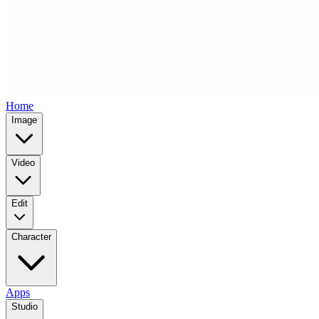
Home
Image
Video
Edit
Character
Apps
Studio