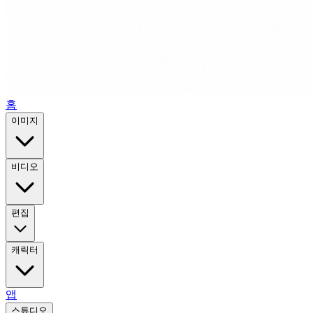
홈
이미지
비디오
편집
캐릭터
앱
스튜디오